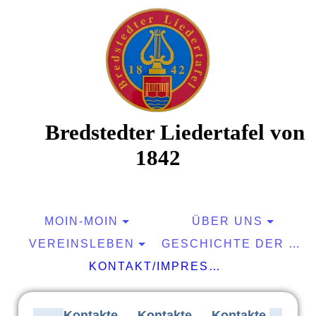
Bredstedter Liedertafel von
1842
Musik macht Freu(n)de
MOIN-MOIN
ÜBER UNS
VEREINSLEBEN
GESCHICHTE DER BLT
KONTAKT/IMPRESSUM/GÄSTEBUCH
…
Kontakte …
Kontakte
…
Kontakte
…