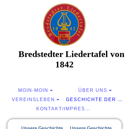
Bredstedter Liedertafel von
1842
Musik macht Freu(n)de
MOIN-MOIN
ÜBER UNS
VEREINSLEBEN
GESCHICHTE DER BLT
KONTAKT/IMPRESSUM/GÄSTEBUCH
…
Unsere Geschichte … Unsere Geschichte