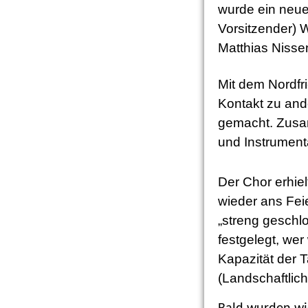
wurde ein neue
Vorsitzender) W
Matthias Nisse
Mit dem Nordf
Kontakt zu and
gemacht. Zusa
und Instrument
Der Chor erhie
wieder ans Fei
„streng geschl
festgelegt, wer
Kapazität der T
(Landschaftlic