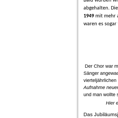
Bald wurden wi
abgehalten. Die
1949
mit mehr a
waren es sogar 
Der Chor war mi
Sänger angewac
vierteljährliche
Aufnahme neuer
und man woll
Hier 
Das Jubiläums