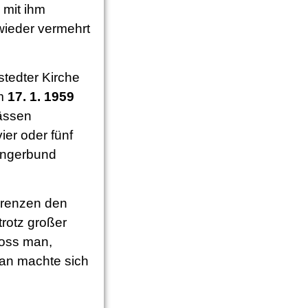
 mit ihm
 wieder vermehrt
tedter Kirche
am
17. 1. 1959
lässen
ier oder fünf
ängerbund
orenzen den
trotz großer
oss man,
man machte sich