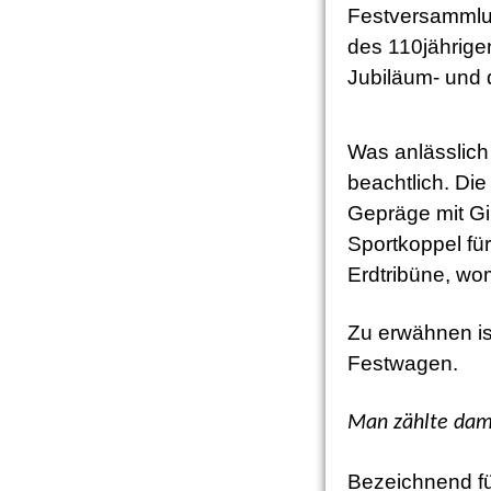
Festversammlun
des 110jährige
Jubiläum- und 
Was anlässlich
beachtlich. Di
Gepräge mit Gi
Sportkoppel fü
Erdtribüne, wo
Zu erwähnen is
Festwagen.
Man zählte dama
Bezeichnend fü