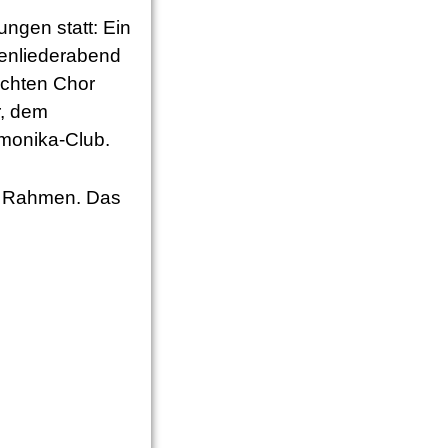
ungen statt: Ein
henliederabend
chten Chor
, dem
monika-Club.
n Rahmen. Das