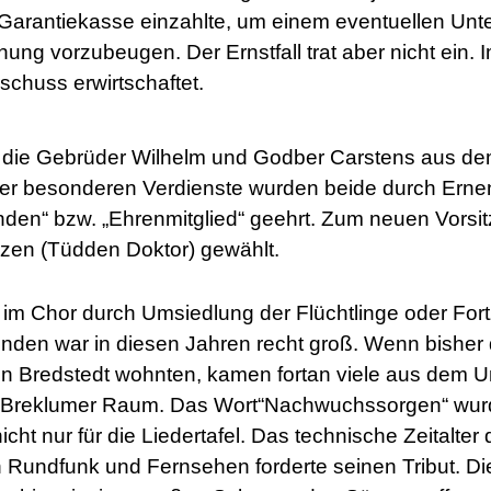
e Garantiekasse einzahlte, um einem eventuellen Unt
ng vorzubeugen. Der Ernstfall trat aber nicht ein. 
schuss erwirtschaftet.
die Gebrüder Wilhelm und Godber Carstens aus de
rer besonderen Verdienste wurden beide durch Ern
nden“ bzw. „Ehrenmitglied“ geehrt. Zum neuen Vors
nzen (Tüdden Doktor) gewählt.
n im Chor durch Umsiedlung der Flüchtlinge oder For
ünden war in diesen Jahren recht groß. Wenn bisher 
 in Bredstedt wohnten, kamen fortan viele aus dem U
 Breklumer Raum. Das Wort“Nachwuchssorgen“ wurde
icht nur für die Liedertafel. Das technische Zeitalter 
undfunk und Fernsehen forderte seinen Tribut. Die