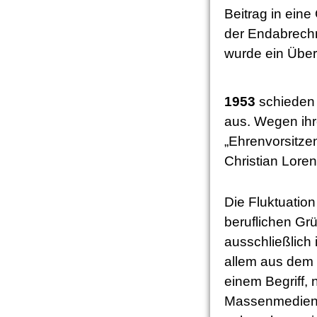
Beitrag in ein
der Endabrechnu
wurde ein Über
1953
schieden 
aus. Wegen ih
„Ehrenvorsitze
Christian Lore
Die Fluktuatio
beruflichen Gr
ausschließlich
allem aus dem
einem Begriff, n
Massenmedien R