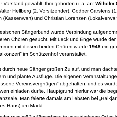
r Vorstand gewählt. Ihm gehörten u. a. an:
Wilhelm 
alter Hellberg (2. Vorsitzender), Godber Carstens (1. 
n (Kassenwart) und Christian Lorenzen (Lokalverwalt
riesischen Sängerbund wurde Verbindung aufgeno
eren Chören gesucht. Mit Leck und Enge wurde der
mmen mit diesen beiden Chören wurde
1948
ein gro
alkonzert“ im Schützenhof veranstaltet.
lt durch neue Sänger großen Zulauf, und man dacht
ern und plante Ausflüge. Die eigenen Veranstaltung
ossene Vereinsvergnügen“ abgehalten, und es wurd
 wen einladen durfte. Hauptgrund hierfür war die beg
anzsäle. Man feierte damals am liebsten bei „Halkjär
hes Haus) am Markt.