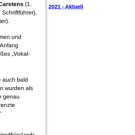
Carstens
(1.
2021 - Aktuell
Schriftführer),
er).
mmen und
 Anfang
ßes „Vokal-
e auch bald
en wurden als
e genau
renzte
“