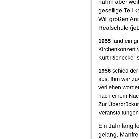
nahm aber weite
gesellige Teil 
Will großen Ant
Realschule (jet
1955
fand ein g
Kirchenkonzert 
Kurt Rienecker s
1956
schied der
aus. Ihm war zu
verliehen worde
nach einem Nach
Zur Überbrückung
Veranstaltungen
Ein Jahr lang 
gelang, Manfred