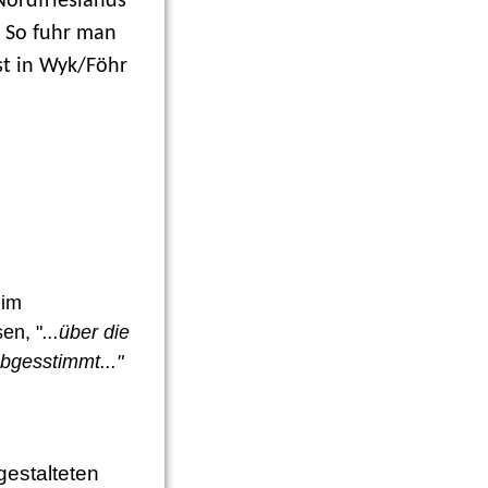
Nordfrieslands
. So fuhr man
st in Wyk/Föhr
 im
en, "
...über die
gesstimmt..."
sjahr binden.
gestalteten