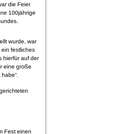
ar die Feier
ene 100jährige
bundes.
ellt wurde, war
ein festliches
hierfür auf der
r eine große
t habe“.
gerichteten
m Fest einen