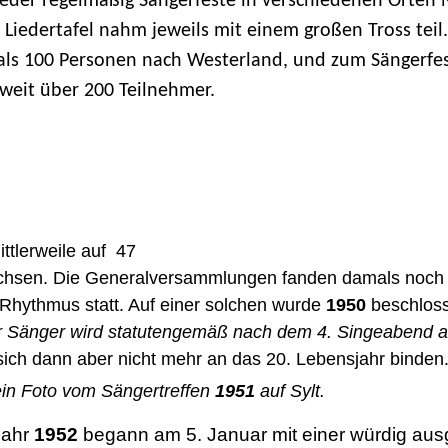
eder regelmäßig Sängerfeste in verschiedenen Orten 
 Liedertafel nahm jeweils mit einem großen Tross teil
ls 100 Personen nach Westerland, und zum Sängerfe
weit über 200 Teilnehmer.
ttlerweile auf 47
hsen. Die Generalversammlungen fanden damals noch
n Rhythmus statt. Auf einer solchen wurde
1950
beschloss
 Sänger wird statutengemäß nach dem 4. Singeabend ab
te sich dann aber nicht mehr an das 20. Leben
ein Foto vom Sängertreffen
1951
auf Sylt.
jahr
1952
begann am 5. Januar mit einer würdig aus