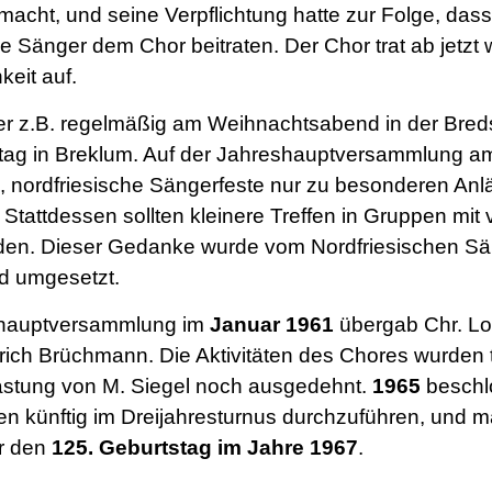
emacht, und seine Verpflichtung hatte zur Folge, dass
e Sänger dem Chor beitraten. Der Chor trat ab jetzt
hkeit auf.
r z.B. regelmäßig am Weihnachtsabend in der Breds
ttag in Breklum. Auf der Jahreshauptversammlung 
 nordfriesische Sängerfeste nur zu besonderen An
Stattdessen sollten kleinere Treffen in Gruppen mit v
nden. Dieser Gedanke wurde vom Nordfriesischen S
nd umgesetzt.
shauptversammlung im
Januar
1961
übergab Chr. L
nrich Brüchmann.
Die Aktivitäten des Chores wurden 
lastung von M. Siegel noch ausgedehnt.
1965
beschl
n künftig im Dreijahresturnus durchzuführen, und 
r den
125. Geburtstag im Jahre 1967
.