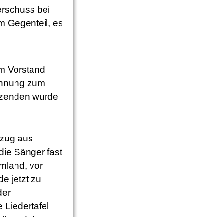
erschuss bei
Im Gegenteil, es
m Vorstand
ennung zum
itzenden wurde
tzug aus
die Sänger fast
mland, vor
 jetzt zu
der
 Liedertafel