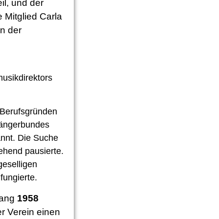
il, und der
 Mitglied Carla
in der
usikdirektors
d Berufsgründen
Sängerbundes
annt. Die Suche
ehend pausierte.
geselligen
fungierte.
fang
1958
er Verein einen