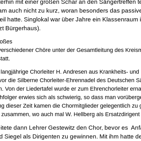
rhin mit einer großen Schar an den Sängertreffen te
kam auch nicht zu kurz, woran besonders das passive
eil hatte. Singlokal war über Jahre ein Klassenraum 
zt Bürgerhaus).
roßes
verschiedener Chöre unter der Gesamtleitung des Kreism
tatt.
 langjährige Chorleiter H. Andresen aus Krankheits- un
vor die Silberne Chorleiter-Ehrennadel des Deutschen 
n. Von der Liedertafel wurde er zum Ehrenchorleiter ern
folger erwies sich als schwierig, so dass man vorüberg
 dieser Zeit kamen die Chormitglieder gelegentlich zu 
 zusammen, wo auch mal W. Hellberg als Ersatzdirigent 
leitete dann Lehrer Gestewitz den Chor, bevor es An
 Siegel als Dirigenten zu gewinnen. Mit ihm hatte d