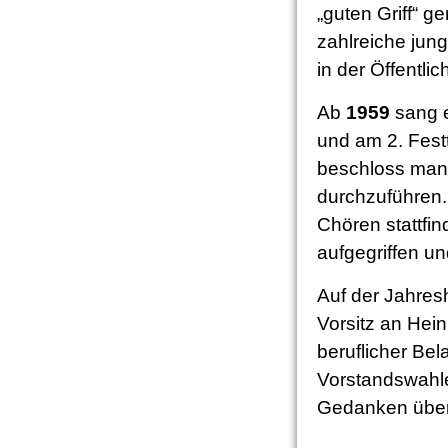
„guten Griff“ g
zahlreiche jung
in der Öffentlic
Ab
1959
sang e
und am 2. Fes
beschloss man,
durchzuführen. 
Chören stattfi
aufgegriffen u
Auf der Jahre
Vorsitz an Hei
beruflicher Be
Vorstandswahle
Gedanken übe